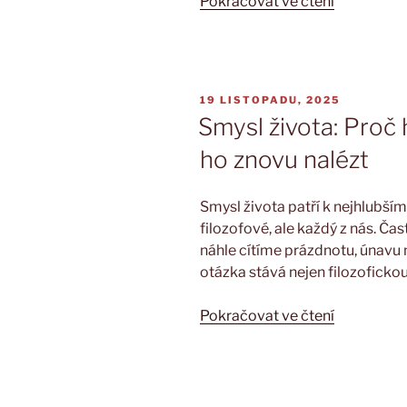
„Víra
Pokračovat ve čtení
a
lidská
psychika“
PUBLIKOVÁNO
19 LISTOPADU, 2025
Smysl života: Proč 
ho znovu nalézt
Smysl života patří k nejhlubším
filozofové, ale každý z nás. Ča
náhle cítíme prázdnotu, únavu 
otázka stává nejen filozofickou
„Smysl
Pokračovat ve čtení
života:
Proč
ho
někdy