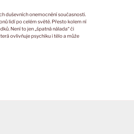
ších duševních onemocnění současnosti.
ionů lidí po celém světě. Přesto kolem ní
dků. Není to jen „špatná nálada“ či
terá ovlivňuje psychiku i tělo a může
t“