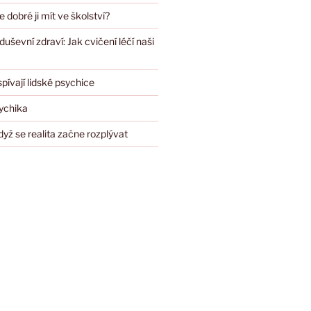
e dobré ji mít ve školství?
duševní zdraví: Jak cvičení léčí naši
spívají lidské psychice
sychika
dyž se realita začne rozplývat