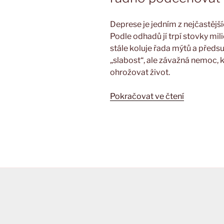
zvládnout
a
Deprese je jedním z nejčastěj
léčit
Podle odhadů jí trpí stovky mil
duševní
stále koluje řada mýtů a předsu
bolest“
„slabost“, ale závažná nemoc, k
ohrožovat život.
„Deprese
Pokračovat ve čtení
nemoc
duše
i
těla,
kterou
není
radno
podceňova