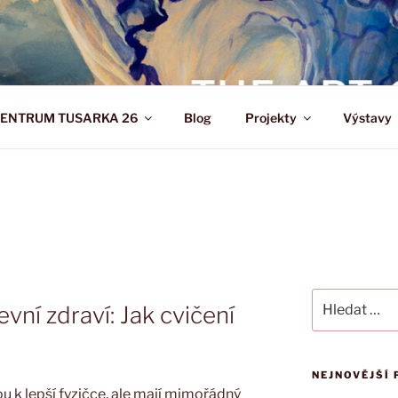
TUSARKA
ENTRUM TUSARKA 26
Blog
Projekty
Výstavy
Hledat:
vní zdraví: Jak cvičení
NEJNOVĚJŠÍ 
ou k lepší fyzičce, ale mají mimořádný