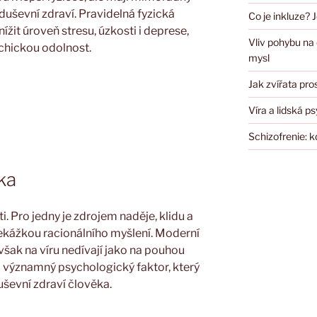
 duševní zdraví
.
Pravidelná fyzická
Co je inkluze? J
ížit úroveň stresu, úzkosti i deprese,
Vliv pohybu na 
sychickou odolnost
.
mysl
Jak zvířata pro
Víra a lidská p
Schizofrenie: k
ka
. Pro jedny je zdrojem naděje, klidu a
překážkou racionálního myšlení. Moderní
však na víru nedívají jako na pouhou
a významný psychologický faktor, který
duševní zdraví člověka.