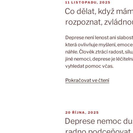
PUBLIKOVÁNO
11 LISTOPADU, 2025
ztrácíme
Co dělat, když mám 
a
jak
rozpoznat, zvládnou
ho
znovu
Deprese není lenost ani slabos
nalézt“
která ovlivňuje myšlení, emoce i
náhle. Člověk ztrácí radost, síl
jiné nemoci, deprese je léčiteln
vyhledat pomoc včas.
„Co
Pokračovat ve čtení
dělat,
když
mám
depresi:
PUBLIKOVÁNO
20 ŘÍJNA, 2025
Jak
Deprese nemoc duše
ji
rozpoznat,
radno podceňovat