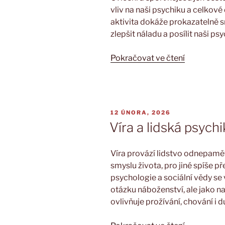
vliv na naši psychiku a celkové
aktivita dokáže prokazatelně sn
zlepšit náladu a posílit naši p
„Vliv
Pokračovat ve čtení
pohybu
na
duševní
zdraví:
PUBLIKOVÁNO
12 ÚNORA, 2026
Jak
Víra a lidská psychi
cvičení
léčí
Víra provází lidstvo odnepaměti
naši
smyslu života, pro jiné spíše 
mysl“
psychologie a sociální vědy se 
otázku náboženství, ale jako n
ovlivňuje prožívání, chování i 