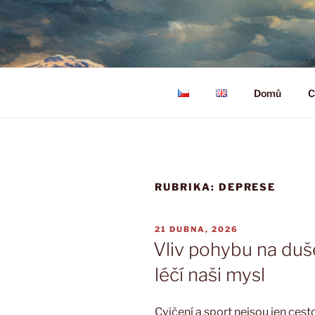
Přejít
k
CENTRUM 
obsahu
nezisková organizace
webu
Domů
C
RUBRIKA:
DEPRESE
PUBLIKOVÁNO
21 DUBNA, 2026
Vliv pohybu na duše
léčí naši mysl
Cvičení a sport nejsou jen cest