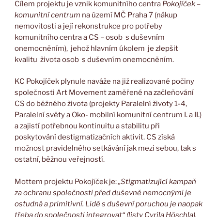
Cílem projektu je vznik komunitního centra
Pokojíček –
komunitní centrum
na území MČ Praha 7 (nákup
nemovitosti a její rekonstrukce pro potřeby
komunitního centra a CS – osob s duševním
onemocněním), jehož hlavním úkolem je zlepšit
kvalitu života osob s duševním onemocněním.
KC Pokojíček plynule naváže na již realizované počiny
společnosti Art Movement zaměřené na začleňování
CS do běžného života (projekty Paralelní životy 1-4,
Paralelní světy a Oko- mobilní komunitní centrum I. a II.)
a zajistí potřebnou kontinuitu a stabilitu
při
poskytování destigmatizačních aktivit. CS získá
možnost pravidelného setkávání jak mezi sebou, tak s
ostatní, běžnou veřejností.
Mottem projektu Pokojíček je:
„Stigmatizující kampaň
za ochranu společnosti před duševně nemocnými je
ostudná a primitivní. Lidé s duševní poruchou je naopak
třeba do společnosti integrovat“ (listy Cyrila Höschla).